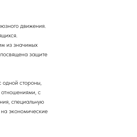
оюзного движения.
ящихся.
им из значимых
 посвящена защите
с одной стороны,
 отношениями, с
ния, специальную
, на экономические
я.