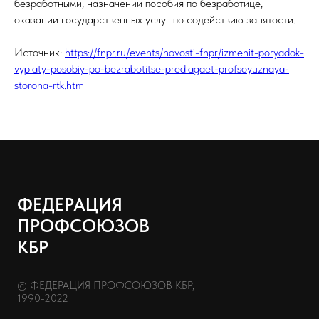
безработными, назначении пособия по безработице,
оказании государственных услуг по содействию занятости.
Источник:
https://fnpr.ru/events/novosti-fnpr/izmenit-poryadok-
vyplaty-posobiy-po-bezrabotitse-predlagaet-profsoyuznaya-
storona-rtk.html
ФЕДЕРАЦИЯ
ПРОФСОЮЗОВ
КБР
© ФЕДЕРАЦИЯ ПРОФСОЮЗОВ КБР,
1990-2022